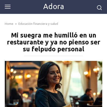
Skip
Adora
to
content
Home
»
Educación financiera y salud
Mi suegra me humilló en un
restaurante y ya no pienso ser
su felpudo personal