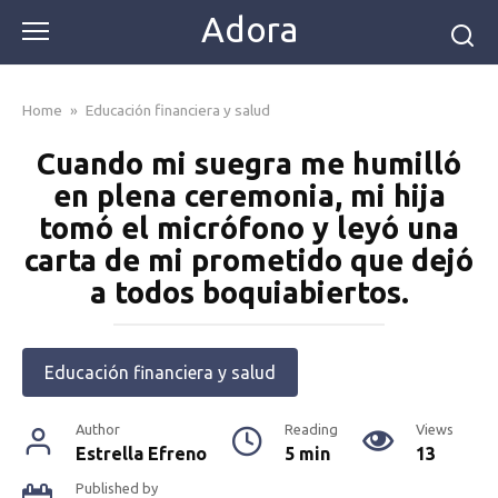
Skip
Adora
to
content
Home
»
Educación financiera y salud
Cuando mi suegra me humilló
en plena ceremonia, mi hija
tomó el micrófono y leyó una
carta de mi prometido que dejó
a todos boquiabiertos.
Educación financiera y salud
Author
Reading
Views
Estrella Efreno
5 min
13
Published by