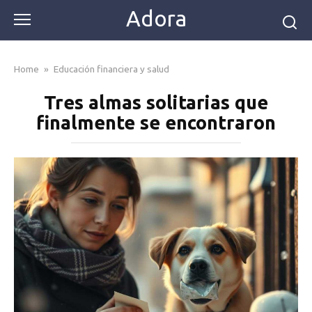
Skip
Adora
to
content
Home
»
Educación financiera y salud
Tres almas solitarias que
finalmente se encontraron