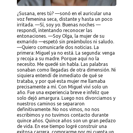
¿Susana, eres tú? —sonó en el auricular una
voz femenina seca, distante y hasta un poco
irritada. —Sí, soy yo. Buenas noches —
respondí, intentando reconocer las
entonaciones. —Soy Olga, la mujer de su
exmarido —espetó sin preámbulos ni saludo.
—Quiero comunicarle dos noticias. La
primera: Miguel ya no está. La segunda: venga
y recoja a su madre. Porque aquí no la
necesito. Me quedé sin habla. Las palabras
sonaban como llegadas de otra dimensión. Ni
siquiera entendí de inmediato de qué se
trataba, y por qué esta mujer me llamaba
precisamente a mí. Con Miguel viví solo un
año. Fue una experiencia breve e infeliz que
solo dejó amargura. Luego nos divorciamos y
nuestros caminos se separaron
definitivamente. No nos vimos, no nos
escribimos y no tuvimos contacto durante
quince años. Quince años son un gran pedazo
de vida. En ese tiempo logré construir una
exitosa carrera, comprarme por mi cuenta un