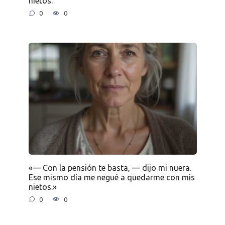
nietos.
0
0
«— Con la pensión te basta, — dijo mi nuera.
Ese mismo día me negué a quedarme con mis
nietos.»
0
0