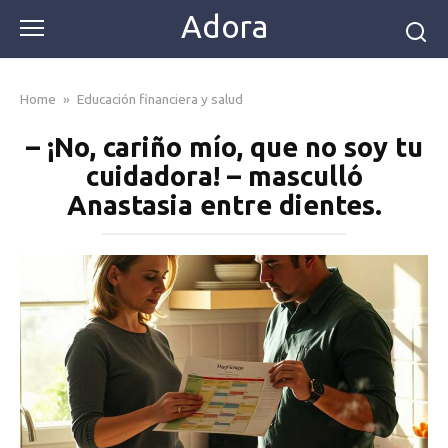
Skip
Adora
to
content
Home
»
Educación financiera y salud
– ¡No, cariño mío, que no soy tu
cuidadora! – masculló
Anastasia entre dientes.