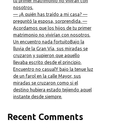
tu primer matrimonio no vivirán con
nosotros.
— ¿A quién has traído a mi casa? —
preguntó la esposa, sorprendida. —
Acordamos que los hijos de tu primer
matrimonio no vivirían con nosotros.
Un encuentro nada fortuitoBajo la
lluvia de la Gran Vía, sus miradas se
cruzaron y supieron que aquello
llevaba escrito desde el principio.
Encuentro no casualY bajo la tenue luz
de un farol en la calle Mayor, sus
miradas se cruzaron como si el
destino hubiera estado tejiendo aquel
instante desde siempre.
Recent Comments