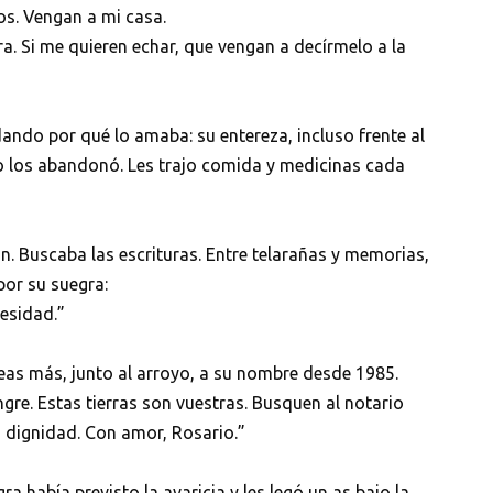
os. Vengan a mi casa.
ra. Si me quieren echar, que vengan a decírmelo a la
ando por qué lo amaba: su entereza, incluso frente al
no los abandonó. Les trajo comida y medicinas cada
. Buscaba las escrituras. Entre telarañas y memorias,
por su suegra:
esidad.”
reas más, junto al arroyo, a su nombre desde 1985.
ngre. Estas tierras son vuestras. Busquen al notario
la dignidad. Con amor, Rosario.”
ra había previsto la avaricia y les legó un as bajo la