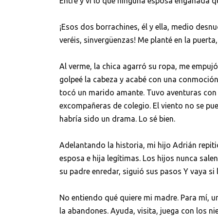
Entré y vi lo que ninguna esposa engañada qu
¡Esos dos borrachines, él y ella, medio des
veréis, sinvergüenzas! Me planté en la puerta
Al verme, la chica agarró su ropa, me empujó
golpeé la cabeza y acabé con una conmoción.
tocó un marido amante. Tuvo aventuras con
excompañeras de colegio. El viento no se pue
habría sido un drama. Lo sé bien.
Adelantando la historia, mi hijo Adrián repit
esposa e hija legítimas. Los hijos nunca salen
su padre enredar, siguió sus pasos Y vaya si 
No entiendo qué quiere mi madre. Para mí, un
la abandones. Ayuda, visita, juega con los ni