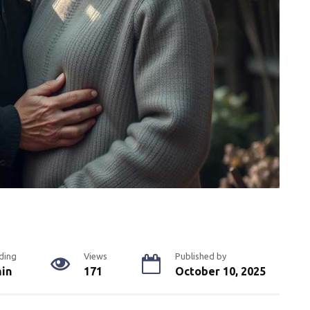
ding
Views
Published by
min
171
October 10, 2025