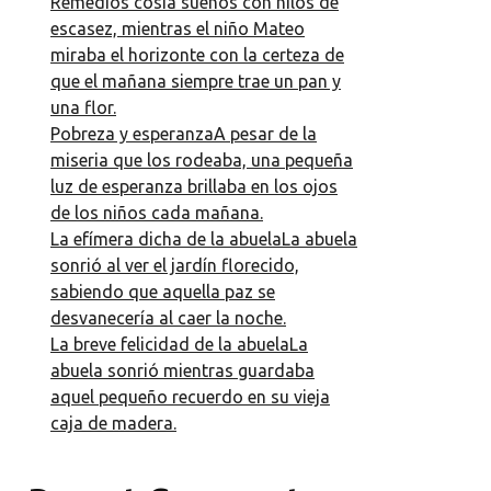
Remedios cosía sueños con hilos de
escasez, mientras el niño Mateo
miraba el horizonte con la certeza de
que el mañana siempre trae un pan y
una flor.
Pobreza y esperanzaA pesar de la
miseria que los rodeaba, una pequeña
luz de esperanza brillaba en los ojos
de los niños cada mañana.
La efímera dicha de la abuelaLa abuela
sonrió al ver el jardín florecido,
sabiendo que aquella paz se
desvanecería al caer la noche.
La breve felicidad de la abuelaLa
abuela sonrió mientras guardaba
aquel pequeño recuerdo en su vieja
caja de madera.