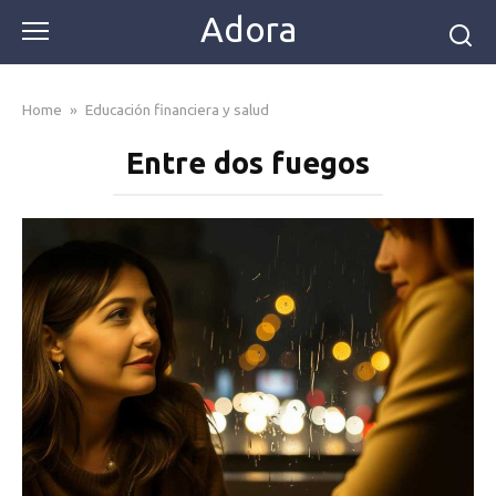
Skip
Adora
to
content
Home
»
Educación financiera y salud
Entre dos fuegos