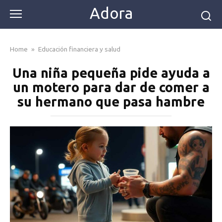
Skip
Adora
to
content
Home
»
Educación financiera y salud
Una niña pequeña pide ayuda a
un motero para dar de comer a
su hermano que pasa hambre