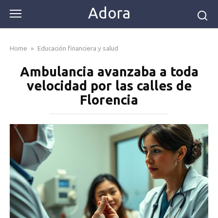
Skip
Adora
to
content
Home
»
Educación financiera y salud
Ambulancia avanzaba a toda
velocidad por las calles de
Florencia