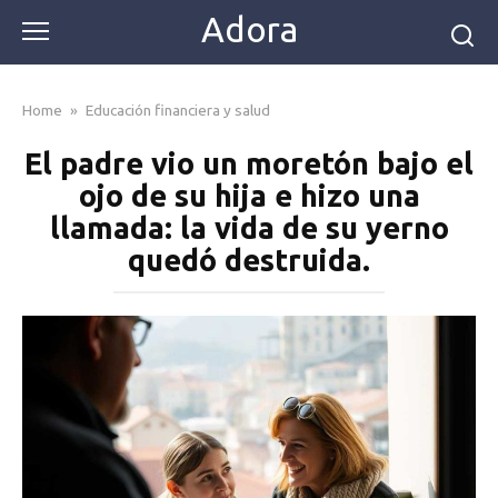
Skip
Adora
to
content
Home
»
Educación financiera y salud
El padre vio un moretón bajo el
ojo de su hija e hizo una
llamada: la vida de su yerno
quedó destruida.