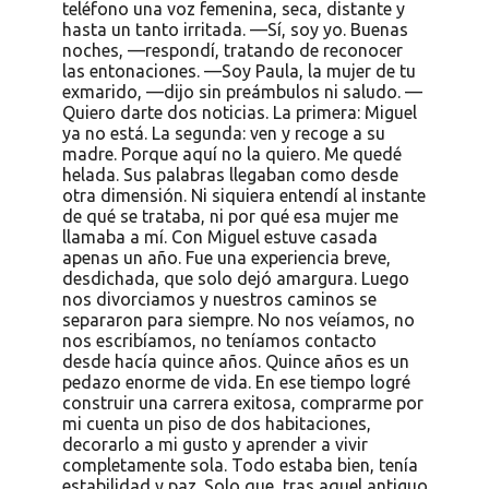
teléfono una voz femenina, seca, distante y
hasta un tanto irritada. —Sí, soy yo. Buenas
noches, —respondí, tratando de reconocer
las entonaciones. —Soy Paula, la mujer de tu
exmarido, —dijo sin preámbulos ni saludo. —
Quiero darte dos noticias. La primera: Miguel
ya no está. La segunda: ven y recoge a su
madre. Porque aquí no la quiero. Me quedé
helada. Sus palabras llegaban como desde
otra dimensión. Ni siquiera entendí al instante
de qué se trataba, ni por qué esa mujer me
llamaba a mí. Con Miguel estuve casada
apenas un año. Fue una experiencia breve,
desdichada, que solo dejó amargura. Luego
nos divorciamos y nuestros caminos se
separaron para siempre. No nos veíamos, no
nos escribíamos, no teníamos contacto
desde hacía quince años. Quince años es un
pedazo enorme de vida. En ese tiempo logré
construir una carrera exitosa, comprarme por
mi cuenta un piso de dos habitaciones,
decorarlo a mi gusto y aprender a vivir
completamente sola. Todo estaba bien, tenía
estabilidad y paz. Solo que, tras aquel antiguo