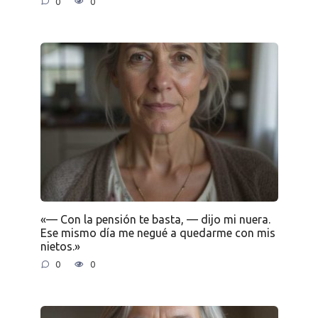
0
0
«— Con la pensión te basta, — dijo mi nuera.
Ese mismo día me negué a quedarme con mis
nietos.»
0
0