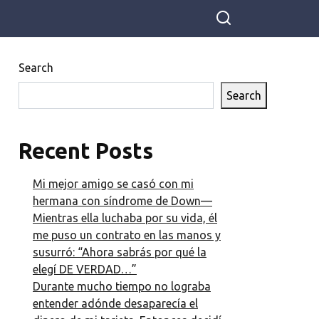
Search
Search
Recent Posts
Mi mejor amigo se casó con mi
hermana con síndrome de Down—
Mientras ella luchaba por su vida, él
me puso un contrato en las manos y
susurró: “Ahora sabrás por qué la
elegí DE VERDAD…”
Durante mucho tiempo no lograba
entender adónde desaparecía el