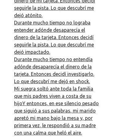
dinero de mi tarjeta. Entonces decidí
seguirle la pista. Lo que descubrí me
dejó atónito.
Durante mucho tiempo no lograba
entender adónde desaparecía el
dinero de la tarjeta. Entonces decidí
seguirle la pista. Lo que descubrí me
dejó impactado.
Durante mucho tiempo no entendía
adónde desaparecía el dinero de la
tarjeta. Entonces decidí investigarlo.
Lo que descubrí me dejó en shock.
Mi suegra soltó ante toda la familia
que mis padres viven a costa de su
hijoY entonces, en ese silencio pesado
que siguió a sus palabras, mi marido
apretó mi mano bajo la mesa y, por
primera vez, le respondió a su madre
con una calma que heló el aire.