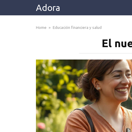
Skip
Adora
to
content
Home
»
Educación financiera y salud
El nu