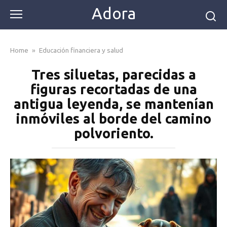
Skip
Adora
to
content
Home
»
Educación financiera y salud
Tres siluetas, parecidas a
figuras recortadas de una
antigua leyenda, se mantenían
inmóviles al borde del camino
polvoriento.