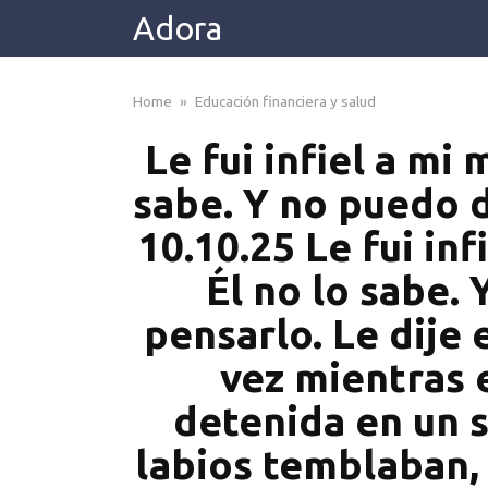
Skip
Adora
to
content
Home
»
Educación financiera y salud
Le fui infiel a mi 
sabe. Y no puedo d
10.10.25 Le fui inf
Él no lo sabe.
pensarlo. Le dije 
vez mientras 
detenida en un 
labios temblaban,