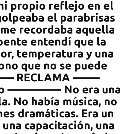
mi propio reflejo en el
 golpeaba el parabrisas
 me recordaba aquella
pente entendí que la
or, temperatura y una
fono que no se puede
–––– RECLAMA –––––
o –––––––––– No era una
la. No había música, no
nes dramáticas. Era un
 una capacitación, una