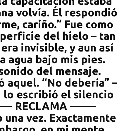
la capacitación estaba
na volvía. Él respondió
rme, cariño.” Fue como
perficie del hielo – tan
ra invisible, y aun así
a agua bajo mis pies.
 sonido del mensaje.
ió aquel. “No debería” –
 lo escribió el silencio
––––– RECLAMA –––––
ó una vez. Exactamente
embargo, en mi mente