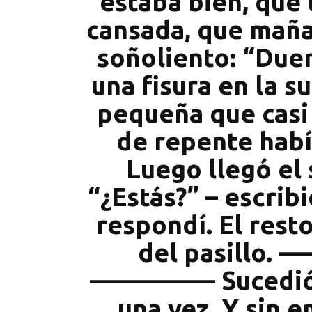
estaba bien, que 
cansada, que maña
soñoliento: “Due
una fisura en la su
pequeña que casi e
de repente habí
Luego llegó el
“¿Estás?” – escrib
respondí. El resto
del pasillo. 
–––––––––– Sucedi
una vez. Y sin 