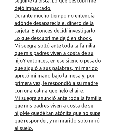
seguirle la pista. Lo que descubrí me
dejó impactado.
Durante mucho tiempo no entendía
adónde desaparecía el dinero de la
tarjeta. Entonces decidí investigarlo.
Lo que descubrí me dejó en shock.
Mi suegra soltó ante toda la familia
que mis padres viven a costa de su
hijoY entonces, en ese silencio pesado
que siguió a sus palabras, mi marido
apretó mi mano bajo la mesa y, por
primera vez, le respondió a su madre
con una calma que heló el aire.
Mi suegra anunció ante toda la familia
que mis padres viven a costa de su
hijoMe quedé tan atónita que no supe
qué responder, y mi marido solo miró
al suelo.