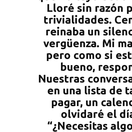
Lloré sin razón 
trivialidades. C
reinaba un silen
vergüenza. Mi ma
pero como si estu
bueno, respon
Nuestras conversa
en una lista de 
pagar, un calen
olvidaré el d
“¿Necesitas algo?