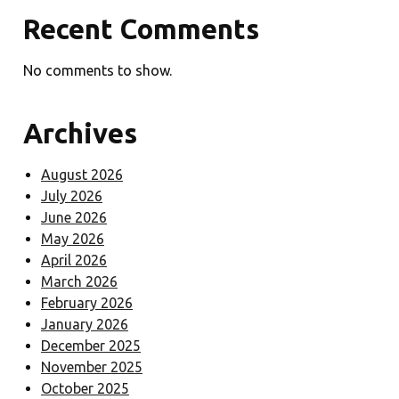
Recent Comments
Los amigos
de los
No comments to show.
amigos de
los amigos
Archives
de los
amigos de
los amigos
August 2026
vinieron a
Share on Facebook
July 2026
visitarnos
June 2026
durante las
May 2026
vacaciones:
April 2026
Ojalá no
March 2026
hubiera
February 2026
dicho que
January 2026
no.
December 2025
November 2025
October 2025