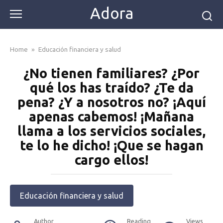
Skip
Adora
to
content
Home
»
Educación financiera y salud
¿No tienen familiares? ¿Por
qué los has traído? ¿Te da
pena? ¿Y a nosotros no? ¡Aquí
apenas cabemos! ¡Mañana
llama a los servicios sociales,
te lo he dicho! ¡Que se hagan
cargo ellos!
Educación financiera y salud
Author
Reading
Views