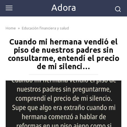
Skip
Adora
to
content
Home
»
Educación financiera y salud
Cuando mi hermana vendió el
piso de nuestros padres sin
consultarme, entendí el precio
de mi silenci…