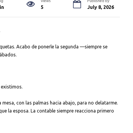
ng
Views
Published by
in
5
July 8, 2026
.
roquetas. Acabo de ponerle la segunda —siempre se
sábados.
 existimos.
a mesa, con las palmas hacia abajo, para no delatarme.
 que la esposa. La contable siempre reacciona primero