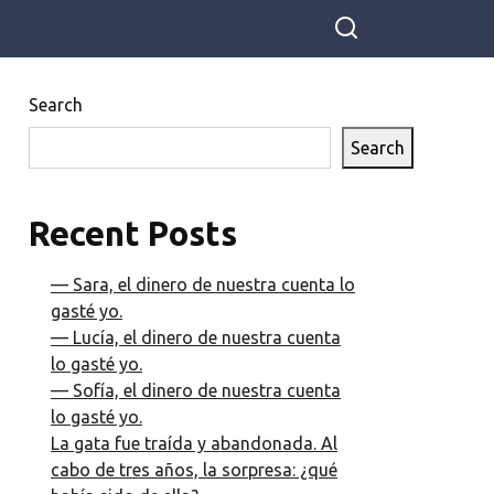
Search
Search
Recent Posts
— Sara, el dinero de nuestra cuenta lo
gasté yo.
— Lucía, el dinero de nuestra cuenta
lo gasté yo.
— Sofía, el dinero de nuestra cuenta
lo gasté yo.
La gata fue traída y abandonada. Al
cabo de tres años, la sorpresa: ¿qué