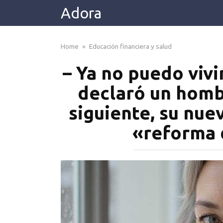
Skip
Adora
to
content
Home
»
Educación financiera y salud
– Ya no puedo vivi
declaró un homb
siguiente, su nue
«reforma 