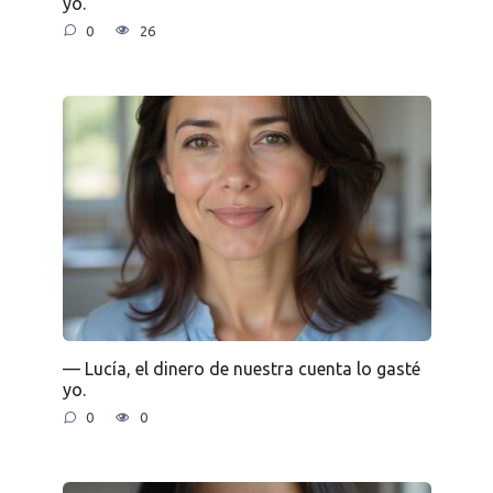
yo.
0
26
— Lucía, el dinero de nuestra cuenta lo gasté
yo.
0
0