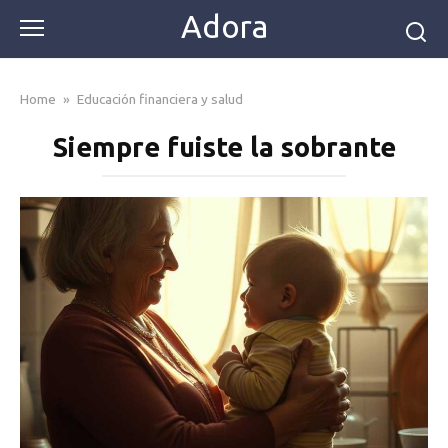
Skip
Adora
to
content
Home
»
Educación financiera y salud
Siempre fuiste la sobrante