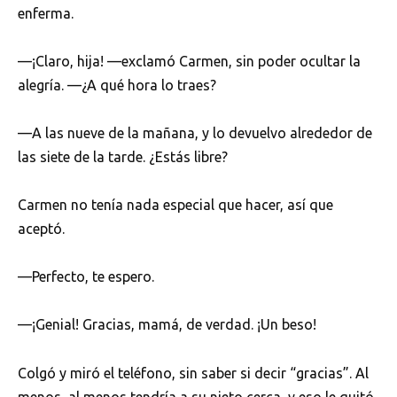
enferma.
—¡Claro, hija! —exclamó Carmen, sin poder ocultar la
alegría. —¿A qué hora lo traes?
—A las nueve de la mañana, y lo devuelvo alrededor de
las siete de la tarde. ¿Estás libre?
Carmen no tenía nada especial que hacer, así que
aceptó.
—Perfecto, te espero.
—¡Genial! Gracias, mamá, de verdad. ¡Un beso!
Colgó y miró el teléfono, sin saber si decir “gracias”. Al
menos, al menos tendría a su nieto cerca, y eso le quitó