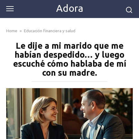
Skip
Adora
to
content
Home
»
Educación financiera y salud
Le dije a mi marido que me
habían despedido… y luego
escuché cómo hablaba de mí
con su madre.