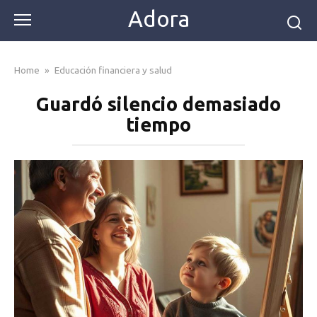
Skip
Adora
to
content
Home
»
Educación financiera y salud
Guardó silencio demasiado
tiempo