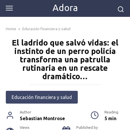
Skip
Adora
to
content
Home
»
Educación financiera y salud
El ladrido que salvó vidas: el
instinto de un perro policía
transforma una patrulla
rutinaria en un rescate
dramático…
Educación financiera y salud
Author
Reading
Sebastian Montrose
5 min
Views
Published by