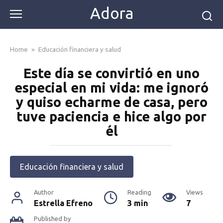
Skip
Adora
to
content
Home
»
Educación financiera y salud
Este día se convirtió en uno
especial en mi vida: me ignoró
y quiso echarme de casa, pero
tuve paciencia e hice algo por
él
Educación financiera y salud
Author
Reading
Views
Estrella Efreno
3 min
7
Published by