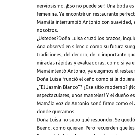
nerviosismo. ¡Eso no puede ser! Una boda es 
femenina. Ya encontré un restaurante perfec
Mamála interrumpió Antonio con suavidad, 
nosotros.
¿Ustedes?Doña Luisa cruzó los brazos, inqui
Ana observó en silencio cómo su futura suegr
tradiciones, del decoro, de lo importante qu
miradas rápidas y evaluadoras, como si ya e
Mamáintentó Antonio, ya elegimos el restaur
Doña Luisa frunció el ceño como si le dolier
¿”El Jazmín Blanco”? ¿Ese sitio moderno? ¡No
espectaculares, unos manteles! Y el dueño e
Mamála voz de Antonio sonó firme como el a
donde queramos.
Doña Luisa no supo qué responder. Se quedó q
Bueno, como quieran. Pero recuerden que les 