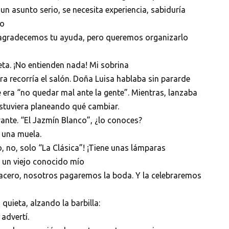
un asunto serio, se necesita experiencia, sabiduría
to
agradecemos tu ayuda, pero queremos organizarlo
eta. ¡No entienden nada! Mi sobrina
a recorría el salón. Doña Luisa hablaba sin pararde
e era “no quedar mal ante la gente”. Mientras, lanzaba
stuviera planeando qué cambiar.
ante. “El Jazmín Blanco”, ¿lo conoces?
a una muela.
, no, solo “La Clásica”! ¡Tiene unas lámparas
s un viejo conocido mío
cero, nosotros pagaremos la boda. Y la celebraremos
uieta, alzando la barbilla:
advertí.