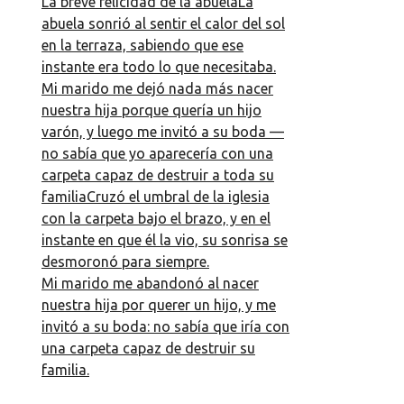
La breve felicidad de la abuelaLa
abuela sonrió al sentir el calor del sol
en la terraza, sabiendo que ese
instante era todo lo que necesitaba.
Mi marido me dejó nada más nacer
nuestra hija porque quería un hijo
varón, y luego me invitó a su boda —
no sabía que yo aparecería con una
carpeta capaz de destruir a toda su
familiaCruzó el umbral de la iglesia
con la carpeta bajo el brazo, y en el
instante en que él la vio, su sonrisa se
desmoronó para siempre.
Mi marido me abandonó al nacer
nuestra hija por querer un hijo, y me
invitó a su boda: no sabía que iría con
una carpeta capaz de destruir su
familia.