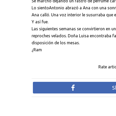
Se marchó dejando un rastro de perfume caro
Lo sientoAntonio abrazó a Ana con una sonri
Ana calló. Una voz interior le susurraba que e
Y así fue.
Las siguientes semanas se convirtieron en un
reproches velados. Doña Luisa encontraba fal
disposición de los mesas.
¿Ram
Rate artic
S