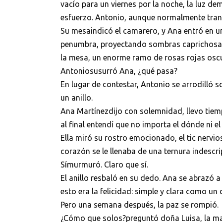
vacío para un viernes por la noche, la luz 
esfuerzo. Antonio, aunque normalmente tranq
Su mesaindicó el camarero, y Ana entró en un
penumbra, proyectando sombras caprichosas s
la mesa, un enorme ramo de rosas rojas osc
Antoniosusurró Ana, ¿qué pasa?
En lugar de contestar, Antonio se arrodilló s
un anillo.
Ana Martínezdijo con solemnidad, llevo tie
al final entendí que no importa el dónde ni 
Ella miró su rostro emocionado, el tic nervios
corazón se le llenaba de una ternura indescrip
Símurmuró. Claro que sí.
El anillo resbaló en su dedo. Ana se abrazó a
esto era la felicidad: simple y clara como un 
Pero una semana después, la paz se rompió.
¿Cómo que solos?preguntó doña Luisa, la mad