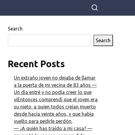
Search
Search
Recent Posts
Un extraño joven no dejaba de llamar
a la puerta de mi vecina de 83 años —
Un día entré y no podía creer lo que
viEntonces comprendí que el joven era
su nieto, a quien todos creían muerto
desde hacía veinte años, y que había
vuelto para pedirle perdón.
— ¿A quién has traído a mi casa? —