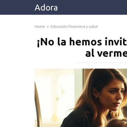
Skip
Adora
to
content
Home
»
Educación financiera y salud
¡No la hemos invit
al verme