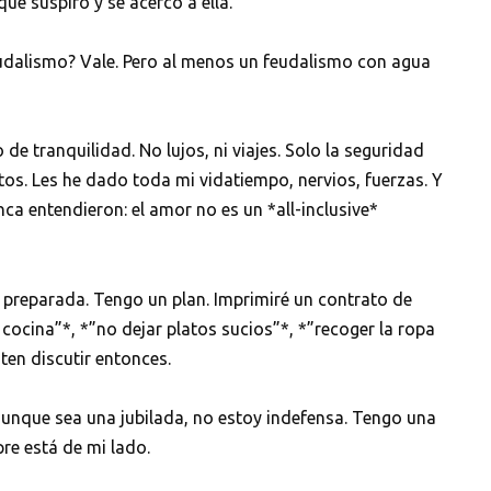
que suspiró y se acercó a ella.
eudalismo? Vale. Pero al menos un feudalismo con agua
de tranquilidad. No lujos, ni viajes. Solo la seguridad
os. Les he dado toda mi vidatiempo, nervios, fuerzas. Y
ca entendieron: el amor no es un *all-inclusive*
é preparada. Tengo un plan. Imprimiré un contrato de
a cocina”*, *”no dejar platos sucios”*, *”recoger la ropa
ten discutir entonces.
aunque sea una jubilada, no estoy indefensa. Tengo una
re está de mi lado.