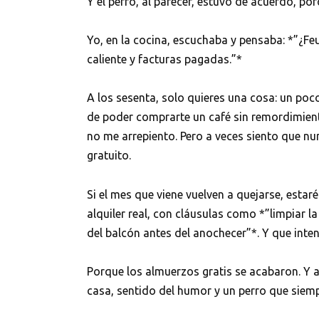
Y el perro, al parecer, estuvo de acuerdo, por
Yo, en la cocina, escuchaba y pensaba: *”¿F
caliente y facturas pagadas.”*
A los sesenta, solo quieres una cosa: un poco 
de poder comprarte un café sin remordimient
no me arrepiento. Pero a veces siento que nun
gratuito.
Si el mes que viene vuelven a quejarse, estar
alquiler real, con cláusulas como *”limpiar l
del balcón antes del anochecer”*. Y que inten
Porque los almuerzos gratis se acabaron. Y 
casa, sentido del humor y un perro que siemp