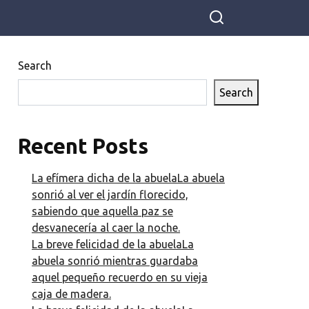
solo si es importante? O mejor, no
escribas si no tienes noticias. ¡Estoy
trabajando, no tengo tiempo para leer
tus poemitas de gatitos!
Search
Search
Recent Posts
La efímera dicha de la abuelaLa abuela
sonrió al ver el jardín florecido,
sabiendo que aquella paz se
desvanecería al caer la noche.
La breve felicidad de la abuelaLa
abuela sonrió mientras guardaba
aquel pequeño recuerdo en su vieja
caja de madera.