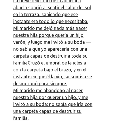
La breve felicidad de la abuelaLa
abuela sonrió al sentir el calor del sol
en la terraza, sabiendo que ese
instante era todo lo que necesitaba.
Mi marido me dejó nada más nacer
nuestra hija porque quería un hijo
varón, y luego me invitó a su boda —
no sabía que yo aparecería con una
carpeta capaz de destruir a toda su
familiaCruzó el umbral de la iglesia
con la carpeta bajo el brazo, y en el
instante en que él la vio, su sonrisa se
desmoronó para siempre.
Mi marido me abandonó al nacer
nuestra hija por querer un hijo, y me
invitó a su boda: no sabía que iría con
una carpeta capaz de destruir su
familia.