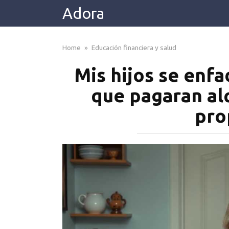
Skip
Adora
to
content
Home
»
Educación financiera y salud
Mis hijos se enf
que pagaran al
pro