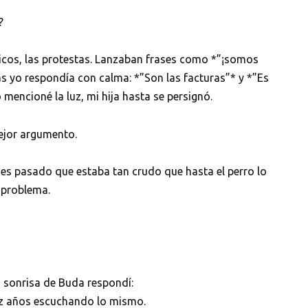
?
ticos, las protestas. Lanzaban frases como *”¡somos
ras yo respondía con calma: *”Son las facturas”* y *”Es
encioné la luz, mi hija hasta se persignó.
ejor argumento.
 mes pasado que estaba tan crudo que hasta el perro lo
n problema.
a sonrisa de Buda respondí:
ez años escuchando lo mismo.