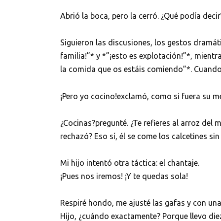
Abrió la boca, pero la cerró. ¿Qué podía decir
Siguieron las discusiones, los gestos dramá
familia!”* y *”¡esto es explotación!”*, mient
la comida que os estáis comiendo”*. Cuando m
¡Pero yo cocino!exclamó, como si fuera su m
¿Cocinas?pregunté. ¿Te refieres al arroz del
rechazó? Eso sí, él se come los calcetines si
Mi hijo intentó otra táctica: el chantaje.
¡Pues nos iremos! ¡Y te quedas sola!
Respiré hondo, me ajusté las gafas y con un
Hijo, ¿cuándo exactamente? Porque llevo di