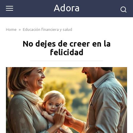
Skip
Adora
to
content
Home
»
Educación financiera y salud
No dejes de creer en la
felicidad