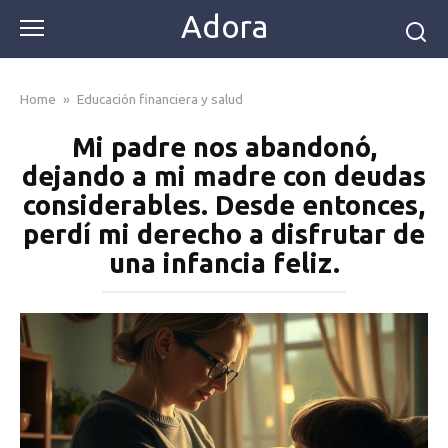
Skip
Adora
to
content
Home
»
Educación financiera y salud
Mi padre nos abandonó,
dejando a mi madre con deudas
considerables. Desde entonces,
perdí mi derecho a disfrutar de
una infancia feliz.