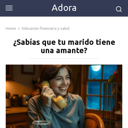
Skip
Adora
to
content
Home
»
Educación financiera y salud
¿Sabías que tu marido tiene
una amante?